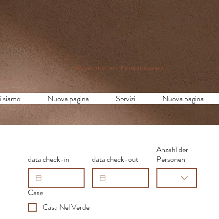
Bauernhof mit Ferienhäusern
i siamo
Nuova pagina
Servizi
Nuova pagina
Anzahl der
data check-in
data check-out
Personen
Case
Casa Nel Verde