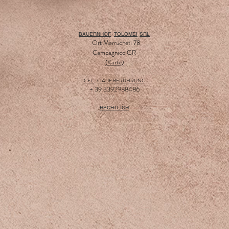
BAUERNHOF
TOLOMEI
SRL
Ort Marrucheti 78
Campagnico GR
(
Karte
)
CEL.
C AUF BERÜHRUNG
+ 39 3392988486
RECHTLICH