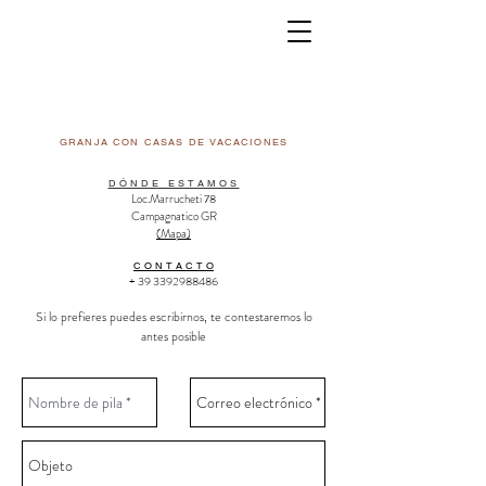
GRANJA CON CASAS DE VACACIONES
D Ó N D E E S T A M O S
Loc.Marrucheti 78
Campagnatico GR
(
Mapa
)
C O N T A C T O
+
39 3392988486
Si lo prefieres puedes escribirnos, te contestaremos lo
antes posible