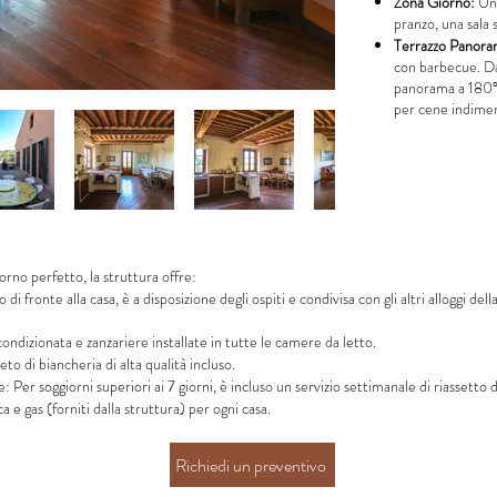
Zona Giorno:
Una
pranzo, una sala 
Terrazzo Panora
con barbecue. Da
panorama a 180° s
per cene indimen
orno perfetto, la struttura offre:
 di fronte alla casa, è a disposizione degli ospiti e condivisa con gli altri alloggi d
ondizionata e zanzariere installate in tutte le camere da letto.
o di biancheria di alta qualità incluso.
 Per soggiorni superiori ai 7 giorni, è incluso un servizio settimanale di riassetto d
a e gas (forniti dalla struttura) per ogni casa.
Richiedi un preventivo