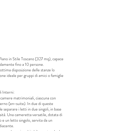
iano in Stile Toscano (327 mq), capace
damente fino a 10 persone.
l'ottima disposizione delle stanze lo
one ideale per gruppi di amici o famiglie
i Interni:
e camere matrimoniali, ciascuna con
terno (en-suite). In due di queste
 separare i letti in due singoli, in base
sità. Una cameretta versatile, dotata di
o e un letto singolo, servita da un
iacente.