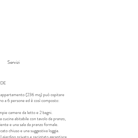
Servizi
RDE
 appartamento (236 mq) può ospitare
o a 6 persone ed è così composto:
mpie camere da letto e 2 bagni.
 cucina abitabile con tavolo da pranzo,
iente e una sala da pranzo formale.
cato chiuso e una suggestiva loggia.
Il giardino privato e recintato garantisce