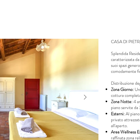
CASA DI PIET
Splendida Resid
caratterizzata da
suoi spazi genero
comodamente fin
Distribuzione deg
Zona Giorno:
Un'
cottura complet
Zona Notte:
4 am
piano servite da 
Esterni:
Al piano 
privato attrezzat
all'aperto.
Area Wellness Es
raffinata zona rel