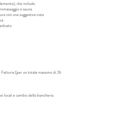
lemento), che include:
romassaggio e sauna.
tura con una suggestiva vista
ca.
edicato.
ella Fattoria (per un totale massimo di 26
ei locali e cambio della biancheria.