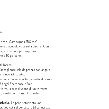
RA
enza di Campagna (250 mq)
 una piacevole vista sulla piscina. Con i
si, la struttura può ospitare
o a 10 persone.
li Interni
accogliente sala da pranzo con angolo
amente attrezzato.
pie camere da letto disposte al primo
3 bagni finemente rifiniti.
terra, la casa dispone di un terrazzo
o, ideale per momenti di relax
clusiva
: La proprietà vanta una
ax dedicata al benessere (il cui utilizzo