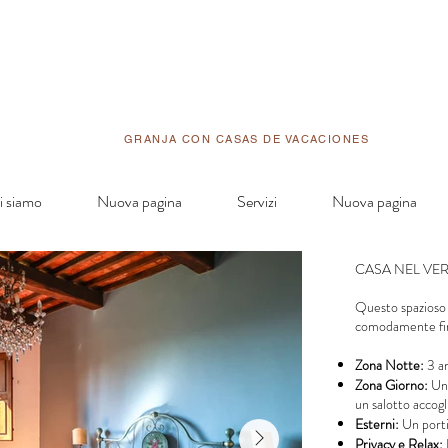
GRANJA CON CASAS DE VACACIONES
i siamo
Nuova pagina
Servizi
Nuova pagina
CASA NEL VE
Questo spazioso
comodamente fin
Zona Notte:
3 a
Zona Giorno:
Una
un salotto accogl
Esterni:
Un porti
Privacy e Relax: