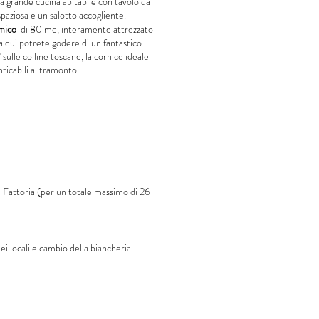
 grande cucina abitabile con tavolo da
spaziosa e un salotto accogliente.
mico
di 80 mq, interamente attrezzato
 qui potrete godere di un fantastico
ulle colline toscane, la cornice ideale
ticabili al tramonto.
ella Fattoria (per un totale massimo di 26
ei locali e cambio della biancheria.