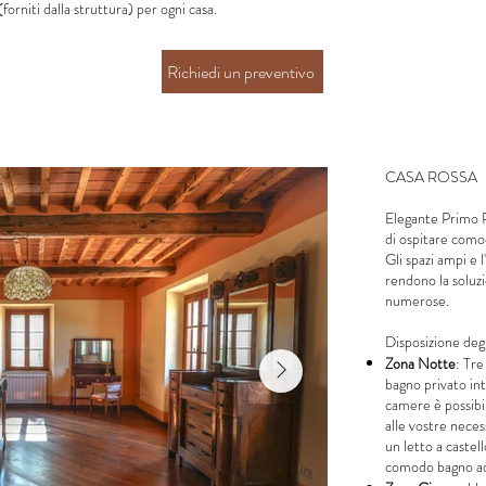
forniti dalla struttura) per ogni casa.
Richiedi un preventivo
CASA ROSSA
Elegante Primo P
di ospitare como
Gli spazi ampi e 
rendono la soluzi
numerose.
Disposizione degl
Zona Notte
: Tr
bagno privato in
camere è possibile
alle vostre neces
un letto a castell
comodo bagno ad