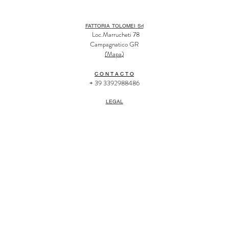
FATTORIA
TOLOMEI
Srl
Loc.Marrucheti 78
Campagnatico GR
(
Mapa
)
C O N T A C T O
+ 39 3392988486
LEGAL