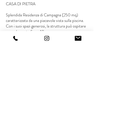
CASA DI PIETRA
Splendida Residenza di Campagna (250 mq)
caratterizzata da una piacevole vista sulla piscina.
Con i suoi spazi generosi, la struttura può ospitare
comodamente fino a 10 persone.
Distribuzione degli Interni
Zona Giorno:
Un'accogliente sala da pranzo con
angolo cottura completamente attrezzato.
Zona Notte:
4 ampie camere da letto disposte al
primo piano servite da 3 bagni finemente rifiniti.
Esterni:
Al piano terra, la casa dispone di un
terrazzo privato attrezzato, ideale per momenti di
relax all'aperto.
Area Wellness Esclusiva
: La proprietà vanta una
raffinata zona relax dedicata al benessere (il cui
utilizzo prevede un supplemento), che include:
-Vasca idromassaggio e sauna.
-Sala lettura con una suggestiva vista
panoramica.
-Bagno dedicato.