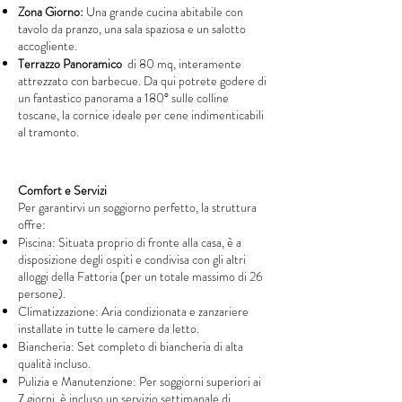
Zona Giorno:
Una grande cucina abitabile con
tavolo da pranzo, una sala spaziosa e un salotto
accogliente.
Terrazzo Panoramico
di 80 mq, interamente
attrezzato con barbecue. Da qui potrete godere di
un fantastico panorama a 180° sulle colline
toscane, la cornice ideale per cene indimenticabili
al tramonto.
Comfort e Servizi
Per garantirvi un soggiorno perfetto, la struttura
offre:
Piscina: Situata proprio di fronte alla casa, è a
disposizione degli ospiti e condivisa con gli altri
alloggi della Fattoria (per un totale massimo di 26
persone).
Climatizzazione: Aria condizionata e zanzariere
installate in tutte le camere da letto.
Biancheria: Set completo di biancheria di alta
qualità incluso.
Pulizia e Manutenzione: Per soggiorni superiori ai
7 giorni, è incluso un servizio settimanale di