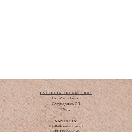
F A T T O R I A T O L O M E I S R L
Loc. Marrucheti 78
Campagnatico GR
(
Map
)
C ON T A T T O
info@fattoriatolomei.com
+39 3392988486