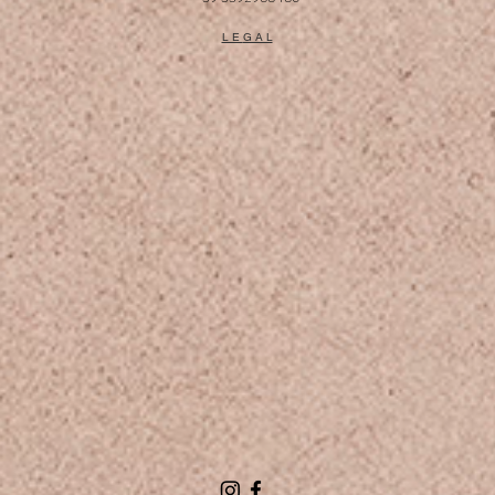
L E
G A L