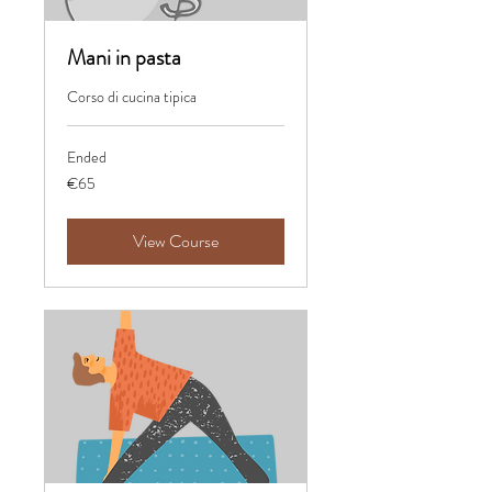
Mani in pasta
Corso di cucina tipica
Ended
65
€65
euros
View Course