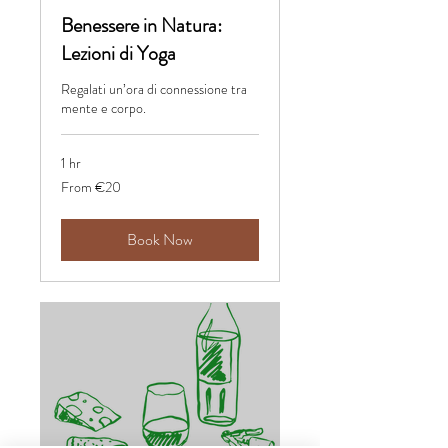
Benessere in Natura:
Lezioni di Yoga
Regalati un’ora di connessione tra
mente e corpo.
1 hr
From
From €20
20
euros
Book Now