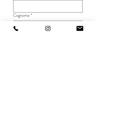
Cognome
*
Email
*
Invia
FATTORIA
TOLOMEI
SRL
Loc. Marrucheti 78
Campagnatico GR
(
Map
)
CONTACT
+
39 3392988486