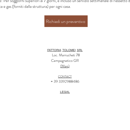
 Per soggiorni superiori ai 7 giorni, è incluso un servizio settimanale di riassetto d
a e gas (forniti dalla struttura) per ogni casa.
Richiedi un preventivo
FATTORIA
TOLOMEI
SRL
Loc. Marrucheti 78
Campagnatico GR
(
Map
)
CONTACT
+ 39 3392988486
LEGAL