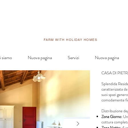
FARM WITH HOLIDAY HOMES
i siamo
Nuova pagina
Servizi
Nuova pagina
CASA DI PIET
Splendida Resid
caratterizzata da
suoi spazi genero
comodamente fin
Distribuzione deg
Zona Giorno:
Un'
cottura complet
Zona Notte:
4 am