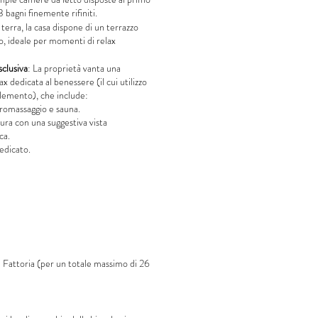
3 bagni finemente rifiniti.
terra, la casa dispone di un terrazzo
o, ideale per momenti di relax
clusiva
: La proprietà vanta una
ax dedicata al benessere (il cui utilizzo
lemento), che include:
romassaggio e sauna.
tura con una suggestiva vista
ca.
edicato.
ella Fattoria (per un totale massimo di 26