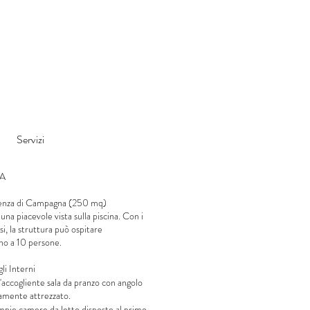
Servizi
RA
enza di Campagna (250 mq)
 una piacevole vista sulla piscina. Con i
si, la struttura può ospitare
o a 10 persone.
li Interni
accogliente sala da pranzo con angolo
amente attrezzato.
pie camere da letto disposte al primo